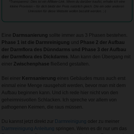
*Transparenz: Dies ist ein Affiliate-Link. Wenn du darüber kaufst, erhalte ich eine
kleine Provision – für dich bleibt der Preis natürlich gleich. DIe ein oder anderen
Unkosten für diese Website wollen bezahlt werden. ;-)
Eine
Darmsanierung
sollte immer aus 3 Phasen bestehen.
Phase 1 ist die Darmreinigung
und
Phase 2 der Aufbau
der Darmflora des Dünndarms und Phase 3 der Aufbau
der Darmflora des Dickdarms
. Man kann den Übergang mit
einer
Zwischenphase
fließend gestalten.
Bei einer
Kernsanierung
eines Gebäudes muss auch erst
einmal eine Menge rausgeholt werden, bevor man mit dem
Aufbau beginnen kann. Und ich rede hier nicht von den
geheimnisvollen Schlacken. Ich spreche vor allem von
pathogenen Keimen, die raus müssen.
Du kannst jetzt direkt zur
Darmreinigung
oder zu meiner
Darmreinigung Anleitung
springen. Wenn es dir nur um das