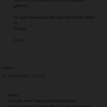
habe ich Darmreinigung und Darmaufbau
getrennt.
VG gute Besserung, und lass mal von dir hören!
🙂
Philipp
Reply
Carina
28. January 2017 at 11:13
Hallo,
ich habe eine Frage zur Umsetzung der
Darmsanierung. Für die Phase 2 des Dünndarms