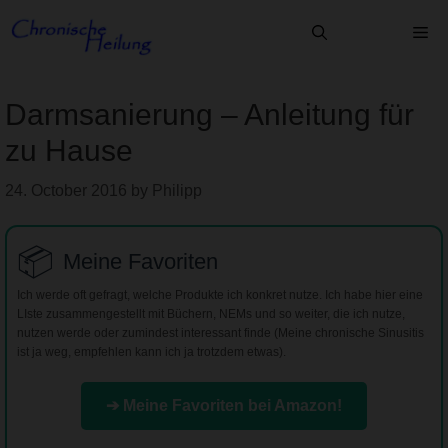
Skip
Me
to
content
Darmsanierung – Anleitung für
zu Hause
24. October 2016
by
Philipp
📦
Meine Favoriten
Ich werde oft gefragt, welche Produkte ich konkret nutze. Ich habe hier eine
LIste zusammengestellt mit Büchern, NEMs und so weiter, die ich nutze,
nutzen werde oder zumindest interessant finde (Meine chronische Sinusitis
ist ja weg, empfehlen kann ich ja trotzdem etwas).
➔ Meine Favoriten bei Amazon!