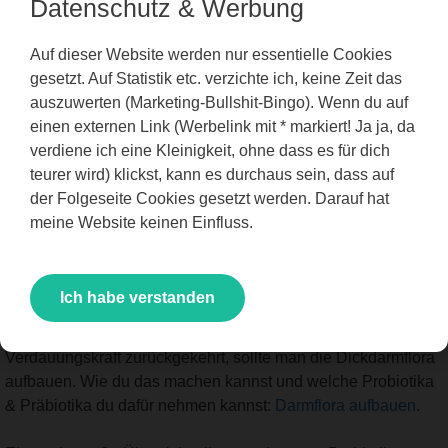
Datenschutz & Werbung
findest du hier:
Probiotika Alternativen
Im nächsten Schritt geht es um den Aufbau der Dickdarmflora.
Auf dieser Website werden nur essentielle Cookies
Im Dickdarm gibt es viel mehr Artenvielfalt als im Dünndarm,
gesetzt. Auf Statistik etc. verzichte ich, keine Zeit das
aber auch weniger Sauerstoff:
auszuwerten (Marketing-Bullshit-Bingo). Wenn du auf
einen externen Link (Werbelink mit * markiert! Ja ja, da
verdiene ich eine Kleinigkeit, ohne dass es für dich
teurer wird) klickst, kann es durchaus sein, dass auf
der Folgeseite Cookies gesetzt werden. Darauf hat
meine Website keinen Einfluss.
Phase 3: Darmflora aufbauen
(Dickdarm)
Ich habe verstanden
Ist die Dünndarmflora erst einmal wieder OK und die
Verdauungskraft zurückgekehrt, sollte man die Dickdarmflora
aufbauen. Wie du das machen kannst und welche Probiotika
& Präbiotika du dafür nehmen kannst:
Darmflora aufbauen
.