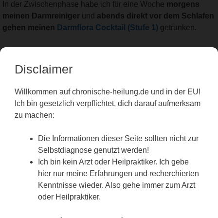
In der Zwischenphase habe ich für eine Woche
morgens
meinen Darmreiniger
und
abends direkt vor dem Schlafen
gehen meinen
Darmflora Cocktail (Stufe 1)
getrunken.
Disclaimer
Willkommen auf chronische-heilung.de und in der EU!
Phase 2: Darmaufbau (Dünndarm)
Ich bin gesetzlich verpflichtet, dich darauf aufmerksam
zu machen:
Nachdem der Darm gereinigt ist. Und im besten Fall alle
Die Informationen dieser Seite sollten nicht zur
pathogenen Keime abgetötet und/oder ausgeschieden
Selbstdiagnose genutzt werden!
wurden, müssen die nützlichen Darmbakterien wieder Einzug
Ich bin kein Arzt oder Heilpraktiker. Ich gebe
in den Darm finden. Wie du deine Dünndarmflora, die vor
hier nur meine Erfahrungen und recherchierten
allem aus Laktobazillen besteht, aufbauen kannst, erfährst du
Kenntnisse wieder. Also gehe immer zum Arzt
hier:
Darmaufbau
oder Heilpraktiker.
Eine sehr große Übersicht aller angebotenen Probiotika