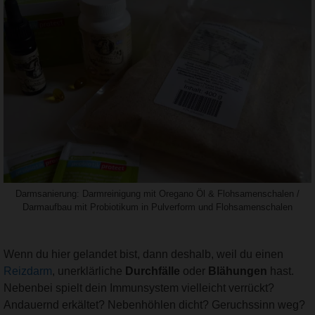
Darmsanierung: Darmreinigung mit Oregano Öl & Flohsamenschalen /
Darmaufbau mit Probiotikum in Pulverform und Flohsamenschalen
Wenn du hier gelandet bist, dann deshalb, weil du einen
Reizdarm
, unerklärliche
Durchfälle
oder
Blähungen
hast.
Nebenbei spielt dein Immunsystem vielleicht verrückt?
Andauernd erkältet? Nebenhöhlen dicht? Geruchssinn weg?