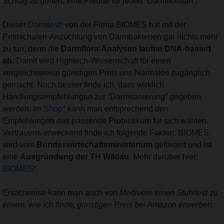
Schlag zu gehen, eine Freude für jeden “Darmflorafan”.
Dieser
Darmtest*
von der Firma BIOMES hat mit der
Petrischalen-Anzüchtung von Darmbakterien gar nichts mehr
zu tun, denn die
Darmflora-Analysen laufen DNA-basiert
ab
. Damit wird Hightech-Wissenschaft für einen
vergleichsweise günstigen Preis uns Normalos zugänglich
gemacht. Noch besser finde ich, dass wirklich
Handlungsempfehlungen zur “Darmsanierung” gegeben
werden. Im
Shop*
kann man entsprechend den
Empfehlungen das passende Probiotikum für sich wählen.
Vertrauens-erweckend finde ich folgende Fakten: BIOMES
wird vom
Bundeswirtschaftsministerium
gefördert und ist
eine
Ausgründung der TH Wildau
. Mehr darüber hier:
BIOMES*
Ersatzweise kann man auch von
Medivere einen Stuhltest zu
einem, wie ich finde, günstigen Preis bei Amazon erwerben.