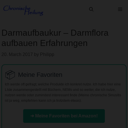
Skip
Me
to
content
Darmaufbaukur – Darmflora
aufbauen Erfahrungen
20. March 2017
by
Philipp
📦
Meine Favoriten
Ich werde oft gefragt, welche Produkte ich konkret nutze. Ich habe hier eine
LIste zusammengestellt mit Büchern, NEMs und so weiter, die ich nutze,
nutzen werde oder zumindest interessant finde (Meine chronische Sinusitis
ist ja weg, empfehlen kann ich ja trotzdem etwas).
➔ Meine Favoriten bei Amazon!