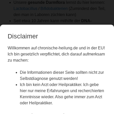
Unsere
gesunde Darmflora
lernst du hier kennen:
Lactobacillus
/
Bifidobakterien
(Zumindest den Teil,
den man in Laboren züchten kann)
Seit etwa 10 Jahren kann mithilfe der
DNA-
Sequenzierung
Stuhl untersucht werden. Seitdem
werden immer mehr anaerobe (ohne Sauerstoff
Disclaimer
lebende) Darmbakterien mithilfe der Bioinformatik
entdeckt und man versucht, die wichtigsten
Willkommen auf chronische-heilung.de und in der EU!
Zusammenhänge zu erforschen.
Ich bin gesetzlich verpflichtet, dich darauf aufmerksam
Schädliche Keime
, die chronische Krankheiten
zu machen:
hervorrufen, weil sie uns dauerhaft vergiften sind
z.B.
Clostridien und Candida albicans
. Aber es gibt
Die Informationen dieser Seite sollten nicht zur
noch viele andere von denen man nicht zu viele haben
Selbstdiagnose genutzt werden!
sollte, wie z.B. Histaminbildner
Ich bin kein Arzt oder Heilpraktiker. Ich gebe
Zu viele Kohlenhydrate, vor allem Zucker und
hier nur meine Erfahrungen und recherchierten
Weißmehl
füttern den berühmten Darmpilz
Kenntnisse wieder. Also gehe immer zum Arzt
Candida Albicans.
oder Heilpraktiker.
Tierisches Eiweiß die Clostridien
.
Dezimiert man nun noch seine
physiologische