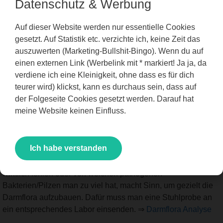
Datenschutz & Werbung
Darmflora
(die guten Bakterien) durch ein
Antibiotikum, haben Candida und
Clostridien
ein
Auf dieser Website werden nur essentielle Cookies
leichtes Spiel.
gesetzt. Auf Statistik etc. verzichte ich, keine Zeit das
auszuwerten (Marketing-Bullshit-Bingo). Wenn du auf
Weitere Informationen:
einen externen Link (Werbelink mit * markiert! Ja ja, da
verdiene ich eine Kleinigkeit, ohne dass es für dich
Probiotika Vergleich
(Große Tabelle, nicht für
teurer wird) klickst, kann es durchaus sein, dass auf
Mobilgeräte)
der Folgeseite Cookies gesetzt werden. Darauf hat
Probiotika Alternativen
meine Website keinen Einfluss.
Darmflorastatus?
Ich habe verstanden
Ein Darmflorastatus, um festzustellen, welche Bakterien
wirklich fehlen oder von welchen pathogenen
Bakterien/Pilzen man zu viel hat, macht Sinn, um gezielt die
Darmflora aufzubauen. Dafür muss man eine Stuhlprobe an
ein entsprechendes Labor einsenden. ⇒
Darmflora Analyse