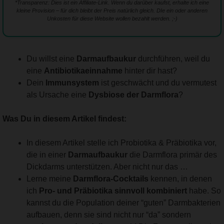
*Transparenz: Dies ist ein Affiliate-Link. Wenn du darüber kaufst, erhalte ich eine
kleine Provision – für dich bleibt der Preis natürlich gleich. DIe ein oder anderen
Unkosten für diese Website wollen bezahlt werden. ;-)
Du willst eine
Darmaufbaukur
durchführen, weil du
eine
Antibiotikaeinnahme
hinter dir hast?
Dein
Immunsystem
ist geschwächt und du vermutest
als Ursache eine
Dysbiose der Darmflora
?
Was Du in diesem Artikel findest:
In diesem Artikel stelle ich Probiotika & Präbiotika vor,
die in einer
Darmaufbaukur
die Darmflora primär des
Dickdarms unterstützen. Aber nicht nur das …
Lerne meine
Darmflora-Cocktails
kennen, in denen
ich
Pro- und Präbiotika sinnvoll kombiniert
habe. So
kannst du die Population deiner “guten” Darmbakterien
aufbauen, denn sie sind nicht nur “da” sondern