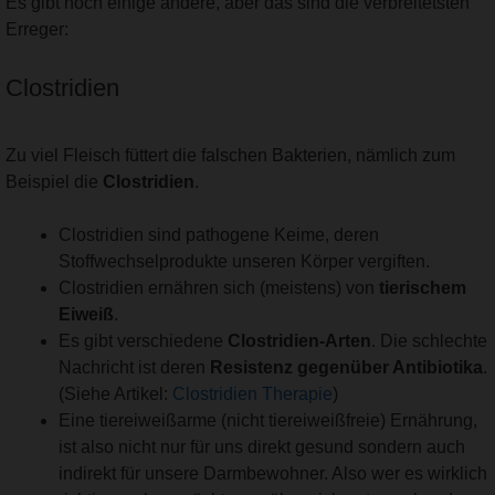
Es gibt noch einige andere, aber das sind die verbreitetsten
Erreger:
Clostridien
Zu viel Fleisch füttert die falschen Bakterien, nämlich zum
Beispiel die
Clostridien
.
Clostridien sind pathogene Keime, deren
Stoffwechselprodukte unseren Körper vergiften.
Clostridien ernähren sich (meistens) von
tierischem
Eiweiß
.
Es gibt verschiedene
Clostridien-Arten
. Die schlechte
Nachricht ist deren
Resistenz gegenüber Antibiotika
.
(Siehe Artikel:
Clostridien Therapie
)
Eine tiereiweißarme (nicht tiereiweißfreie) Ernährung,
ist also nicht nur für uns direkt gesund sondern auch
indirekt für unsere Darmbewohner. Also wer es wirklich