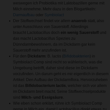
weswegen ich Probiotika mit Laktobazillen gerne mit
Milch einnehme. Mehr dazu in den Blogartikeln:
Darmaufbau
oder
Symbiolact
Der Stoffwechsel findet vor allem
anaerob
statt, also
unter Ausschluss von Sauerstoff. Allerdings
braucht Lactobacillus doch
ein wenig Sauerstoff
und
das macht Lactobacillus Spezies zu
Dünndarmbewohnern, da im Dickdarm gar kein
Sauerstoff mehr anzufinden ist.
Für den
Dickdarm
: B. lactis (
Bifidobakterien
) in
Symbiolact Comp sind nicht so wählerisch, was die
Umgebung betrifft, daher sind diese im Dickdarm
vorzufinden. Un darum geht es mir eigentlich in diesem
Artikel: Den Aufbau der Dickdarmflora. Hervorzuheben
ist das
Bifidobacterium lactis
, welcher sich vor allem
im Dickdarm breit macht. Seine Stoffwechselprodukte
sind
Milch- und Essigsäure
.
Wie eben schon erklärt, rühre ich Symbiolact Comp
gerne in Milch ein, damit Lactobacillus direkt etwas zu