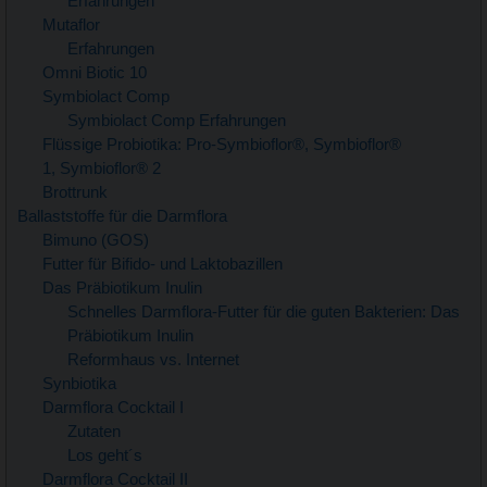
Erfahrungen
Mutaflor
Erfahrungen
Omni Biotic 10
Symbiolact Comp
Symbiolact Comp Erfahrungen
Flüssige Probiotika: Pro-Symbioflor®, Symbioflor®
1, Symbioflor® 2
Brottrunk
Ballaststoffe für die Darmflora
Bimuno (GOS)
Futter für Bifido- und Laktobazillen
Das Präbiotikum Inulin
Schnelles Darmflora-Futter für die guten Bakterien: Das
Präbiotikum Inulin
Reformhaus vs. Internet
Synbiotika
Darmflora Cocktail I
Zutaten
Los geht´s
Darmflora Cocktail II