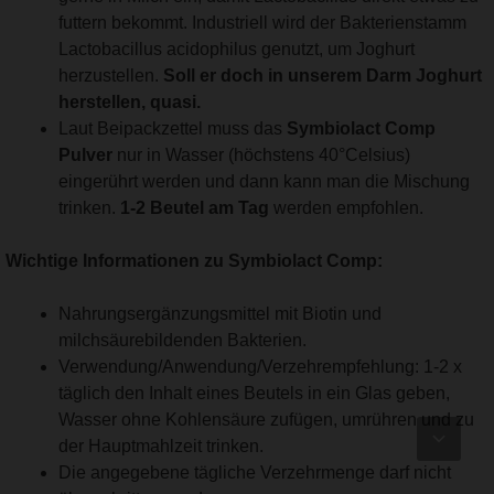
futtern bekommt. Industriell wird der Bakterienstamm
Lactobacillus acidophilus genutzt, um Joghurt
herzustellen.
Soll er doch in unserem Darm Joghurt
herstellen, quasi.
Laut Beipackzettel muss das
Symbiolact Comp
Pulver
nur in Wasser (höchstens 40°Celsius)
eingerührt werden und dann kann man die Mischung
trinken.
1-2 Beutel am Tag
werden empfohlen.
Wichtige Informationen zu Symbiolact Comp:
Nahrungsergänzungsmittel mit Biotin und
milchsäurebildenden Bakterien.
Verwendung/Anwendung/Verzehrempfehlung: 1-2 x
täglich den Inhalt eines Beutels in ein Glas geben,
Wasser ohne Kohlensäure zufügen, umrühren und zu
der Hauptmahlzeit trinken.
Die angegebene tägliche Verzehrmenge darf nicht