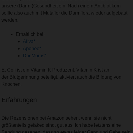
unsere (Darm-)Gesundheit ein. Nach einem Antibiotikum
sollte also auch mit Mutaflor die Darmflora wieder aufgebaut
werden.
Erhältlich bei:
Aliva*
Aponeo*
DocMorris*
E. Coli ist ein Vitamin K Produzent. Vitamin K ist an
der Blutgerinnung beteiligt, aktiviert auch die Bildung von
Knochen.
Erfahrungen
Die Rezensionen bei Amazon sehen, wenn sie nicht
größtenteils gefaked sind, gut aus. Ich habe letztens eine
Sendung gesehen, dass so etwas leider Gang und Gebe sein