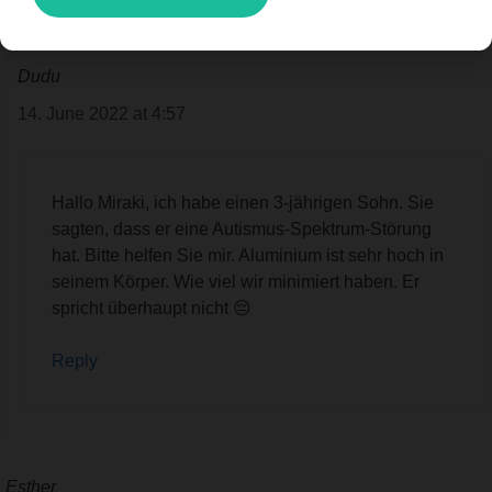
Dudu
14. June 2022 at 4:57
Hallo Miraki, ich habe einen 3-jährigen Sohn. Sie
sagten, dass er eine Autismus-Spektrum-Störung
hat. Bitte helfen Sie mir. Aluminium ist sehr hoch in
seinem Körper. Wie viel wir minimiert haben. Er
spricht überhaupt nicht 😔
Reply
Esther