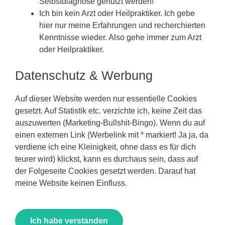
Selbstdiagnose genutzt werden!
1. September 2020 at 11:14
Ich bin kein Arzt oder Heilpraktiker. Ich gebe
hier nur meine Erfahrungen und recherchierten
Kenntnisse wieder. Also gehe immer zum Arzt
Hallo Miraki,
oder Heilpraktiker.
könnten Sie Ihre Erfahrung bzgl. Darmreinigung
uns mitteilen?
Datenschutz & Werbung
mein autistisches Kind leidet an Vestopfung und
bin auch von Darm-Hirn-Achse überzeugt.
Auf dieser Website werden nur essentielle Cookies
ich würde gerne das bei meinem Kind probieren.
gesetzt. Auf Statistik etc. verzichte ich, keine Zeit das
Nur es fehlt mir die Vorgehensweise für
auszuwerten (Marketing-Bullshit-Bingo). Wenn du auf
Darumreinigung und Aufbau von Darmflora.
einen externen Link (Werbelink mit * markiert! Ja ja, da
bitte wenn einer/eine gute Erfahrung damit hat, bitte
verdiene ich eine Kleinigkeit, ohne dass es für dich
Ihre Vorgehensweise hier schreiben.
teurer wird) klickst, kann es durchaus sein, dass auf
der Folgeseite Cookies gesetzt werden. Darauf hat
Vielen Dank
meine Website keinen Einfluss.
Reply
Ich habe verstanden