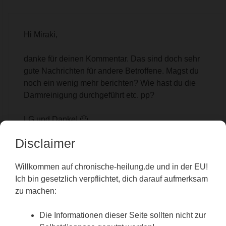
Hi Miraki,
danke für deinen Kommentar. Das sind doch sehr
gute Nachrichten für andere Betroffene. Magst du
noch ein wenig mehr berichten? Wie hast du die
Darmreinigung durchgeführt etc. pp?
LG und Danke! 🙂
Philipp
Disclaimer
Reply
Willkommen auf chronische-heilung.de und in der EU!
Ich bin gesetzlich verpflichtet, dich darauf aufmerksam
zu machen:
Aree
Die Informationen dieser Seite sollten nicht zur