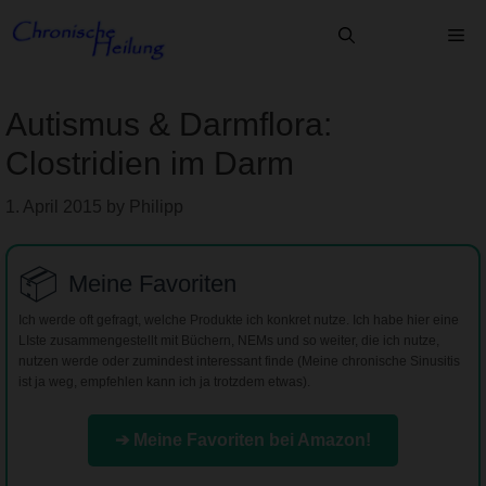
Skip
Me
to
content
Autismus & Darmflora:
Clostridien im Darm
1. April 2015
by
Philipp
📦
Meine Favoriten
Ich werde oft gefragt, welche Produkte ich konkret nutze. Ich habe hier eine
LIste zusammengestellt mit Büchern, NEMs und so weiter, die ich nutze,
nutzen werde oder zumindest interessant finde (Meine chronische Sinusitis
ist ja weg, empfehlen kann ich ja trotzdem etwas).
➔ Meine Favoriten bei Amazon!